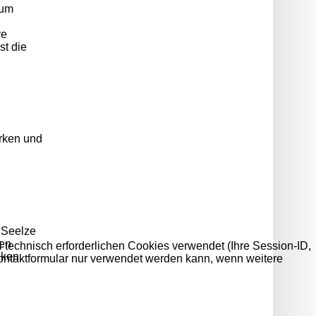
aum
ve
st die
ärken und
 Seelze
den
 technisch erforderlichen Cookies verwendet (Ihre Session-ID,
cken.
Kontaktformular nur verwendet werden kann, wenn weitere