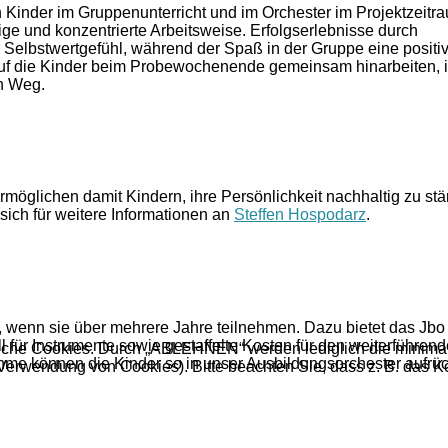
n Kinder im Gruppenunterricht und im Orchester im Projektzeitr
ge und konzentrierte Arbeitsweise. Erfolgserlebnisse durch
 Selbstwertgefühl, während der Spaß in der Gruppe eine positi
auf die Kinder beim Probewochenende gemeinsam hinarbeiten, i
en Weg.
rmöglichen damit Kindern, ihre Persönlichkeit nachhaltig zu st
ich für weitere Informationen an
Steffen Hospodarz
.
r, wenn sie über mehrere Jahre teilnehmen. Dazu bietet das Jbo
 für Instrumente sowie gestaffelte Kosten für den weiterführen
erliche Cookies. Durch „ABLEHNEN“ werden lediglich die minimal
nahme können die Kinder so in unser Ausbildungsorchester aufrü
 Verwendung von Cookies). Bitte beachten Sie, dass z. B. das 