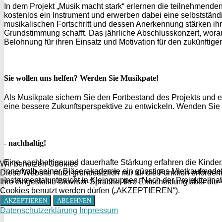
In dem Projekt „Musik macht stark“ erlernen die teilnehmende
kostenlos ein Instrument und erwerben dabei eine selbstständi
musikalischen Fortschritt und dessen Anerkennung stärken ihr
Grundstimmung schafft. Das jährliche Abschlusskonzert, wor
Belohnung für ihren Einsatz und Motivation für den zukünftig
Sie wollen uns helfen? Werden Sie Musikpate!
Als Musikpate sichern Sie den Fortbestand des Projekts und e
eine bessere Zukunftsperspektive zu entwickeln. Wenden Sie s
- nachhaltig!
Eine nachhaltige und dauerhafte Stärkung erfahren die Kinde
Wir benutzen Cookies
innerhalb seiner Bläserakademie ein günstiges Mietkaufmodell
Diese Website nutzt grundsätzlich nur für die Funktion erford
Instrumentalunterricht in Kleingruppen. Nach der Projektteil
Ihre eingestellte Browser-Sprache, Ihre Entscheidung über die
Cookies benutzt werden dürfen („AKZEPTIEREN“).
AKZEPTIEREN
ABLEHNEN
Datenschutzerklärung
Impressum