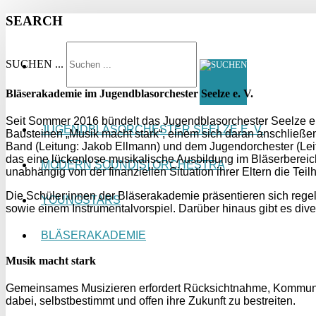
SEARCH
SUCHEN ...
Bläserakademie im Jugendblasorchester Seelze e. V.
Seit Sommer 2016 bündelt das Jugendblasorchester Seelze e. 
JUGENDBLASORCHESTER SEELZE E. V.
Bausteinen „Musik macht stark“, einem sich daran anschließen
Band (Leitung: Jakob Ellmann) und dem Jugendorchester (Leit
das eine lückenlose musikalische Ausbildung im Bläserbereic
MODERN SOUND[S] ORCHESTRA
unabhängig von der finanziellen Situation ihrer Eltern die Te
Die Schüler:innen der Bläserakademie präsentieren sich reg
YOUNGSTARS
sowie einem Instrumentalvorspiel. Darüber hinaus gibt es diver
BLÄSERAKADEMIE
Musik macht stark
Gemeinsames Musizieren erfordert Rücksichtnahme, Kommunik
dabei, selbstbestimmt und offen ihre Zukunft zu bestreiten.