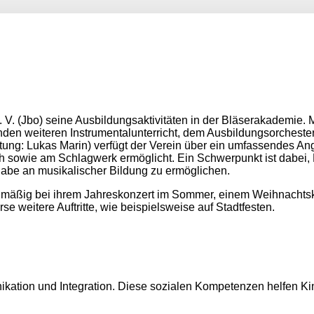
V. (Jbo) seine Ausbildungsaktivitäten in der Bläserakademie. M
den weiteren Instrumentalunterricht, dem Ausbildungsorchester
ung: Lukas Marin) verfügt der Verein über ein umfassendes An
h sowie am Schlagwerk ermöglicht. Ein Schwerpunkt ist dabei,
ilhabe an musikalischer Bildung zu ermöglichen.
elmäßig bei ihrem Jahreskonzert im Sommer, einem Weihnachts
se weitere Auftritte, wie beispielsweise auf Stadtfesten.
ation und Integration. Diese sozialen Kompetenzen helfen Ki