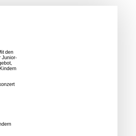
it den
 Junior-
gebot,
 Kindern
konzert
ndern