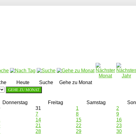
che
Heute
Suche
Gehe zu Monat
GEHE ZU MONAT
Donnerstag
Freitag
Samstag
Son
0
31
1
2
7
8
9
3
14
15
16
0
21
22
23
7
28
29
30