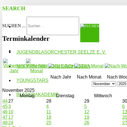
SEARCH
SUCHEN ...
Terminkalender
JUGENDBLASORCHESTER SEELZE E. V.
MODERN SOUND[S] ORCHESTRA
Nach Jahr
Nach Monat
Nach Wo
YOUNGSTARS
November 2025
BLÄSERAKADEMIE
Montag
Dienstag
Mittwoch
44
27
28
29
3
45
3
4
5
6
46
10
11
12
1
47
17
18
19
2
48
24
25
26
2